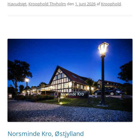
Havudsigt
,
Kroophold Thyholm
den
1. juni 2026
af
Kroophold
.
Norsminde Kro, Østjylland