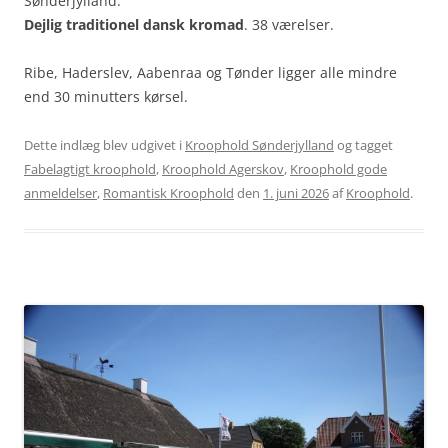
Sønderjylland.
Dejlig traditionel dansk kromad
.
38 værelser.
Ribe, Haderslev, Aabenraa og Tønder ligger alle mindre
end 30 minutters kørsel.
Dette indlæg blev udgivet i
Kroophold Sønderjylland
og tagget
Fabelagtigt kroophold
,
Kroophold Agerskov
,
Kroophold gode
anmeldelser
,
Romantisk Kroophold
den
1. juni 2026
af
Kroophold
.