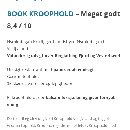
BOOK KROOPHOLD
– Meget godt
8,4 / 10
Nymindegab Kro ligger i landsbyen Nymindegab i
Vestjylland.
Vidunderlig udsigt over Ringkøbing Fjord og Vesterhavet
.
Udsøgt restaurant med
panoramahavudsigt
.
Gourmetophold.
33 skønne værelser og lejligheder.
Et kroophold der er
balsam for sjælen og giver fornyet
energi
.
Dette indlæg blev udgivet i
Kroophold Vestjylland
og tagget
Gourmetophold
,
Kroophold gode anmeldelser
,
Kroophold med