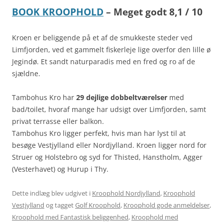
BOOK KROOPHOLD
– Meget godt 8,1 / 10
Kroen er beliggende på et af de smukkeste steder ved
Limfjorden, ved et gammelt fiskerleje lige overfor den lille ø
Jegindø. Et sandt naturparadis med en fred og ro af de
sjældne.
Tambohus Kro har
29 dejlige dobbeltværelser
med
bad/toilet, hvoraf mange har udsigt over Limfjorden, samt
privat terrasse eller balkon.
Tambohus Kro ligger perfekt, hvis man har lyst til at
besøge Vestjylland eller Nordjylland. Kroen ligger nord for
Struer og Holstebro og syd for Thisted, Hanstholm, Agger
(Vesterhavet) og Hurup i Thy.
Dette indlæg blev udgivet i
Kroophold Nordjylland
,
Kroophold
Vestjylland
og tagget
Golf Kroophold
,
Kroophold gode anmeldelser
,
Kroophold med Fantastisk beliggenhed
,
Kroophold med