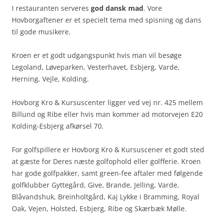
I restauranten serveres
god dansk mad
. Vore
Hovborgaftener er et specielt tema med spisning og dans
til gode musikere.
Kroen er et godt udgangspunkt hvis man vil besøge
Legoland, Løveparken, Vesterhavet, Esbjerg, Varde,
Herning, Vejle, Kolding.
Hovborg Kro & Kursuscenter ligger ved vej nr. 425 mellem
Billund og Ribe eller hvis man kommer ad motorvejen E20
Kolding-Esbjerg afkørsel 70.
For golfspillere er Hovborg Kro & Kursuscener et godt sted
at gæste for Deres næste golfophold eller golfferie. Kroen
har gode golfpakker, samt green-fee aftaler med følgende
golfklubber Gyttegård, Give, Brande, Jelling, Varde,
Blåvandshuk, Breinholtgård, Kaj Lykke i Bramming, Royal
Oak, Vejen, Holsted, Esbjerg, Ribe og Skærbæk Mølle.