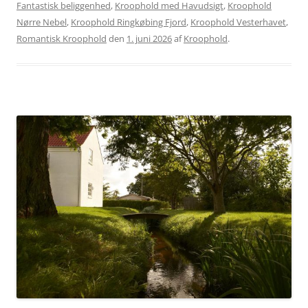
Fantastisk beliggenhed
,
Kroophold med Havudsigt
,
Kroophold
Nørre Nebel
,
Kroophold Ringkøbing Fjord
,
Kroophold Vesterhavet
,
Romantisk Kroophold
den
1. juni 2026
af
Kroophold
.