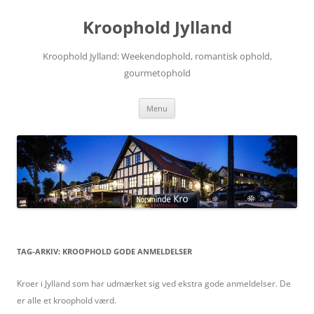
Hop
til
Kroophold Jylland
indhold
Kroophold Jylland: Weekendophold, romantisk ophold,
gourmetophold
Menu
TAG-ARKIV:
KROOPHOLD GODE ANMELDELSER
Kroer i Jylland som har udmærket sig ved ekstra gode anmeldelser. De
er alle et kroophold værd.