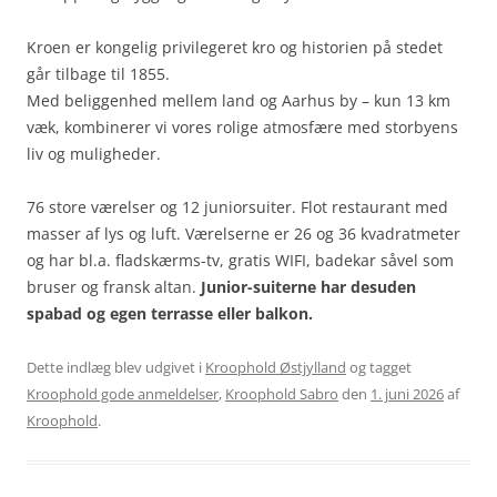
Kroen er kongelig privilegeret kro og historien på stedet
går tilbage til 1855.
Med beliggenhed mellem land og Aarhus by – kun 13 km
væk, kombinerer vi vores rolige atmosfære med storbyens
liv og muligheder.
76 store værelser og 12 juniorsuiter. Flot restaurant med
masser af lys og luft. Værelserne er 26 og 36 kvadratmeter
og har bl.a. fladskærms-tv, gratis WIFI, badekar såvel som
bruser og fransk altan.
Junior-suiterne har desuden
spabad og egen terrasse eller balkon.
Dette indlæg blev udgivet i
Kroophold Østjylland
og tagget
Kroophold gode anmeldelser
,
Kroophold Sabro
den
1. juni 2026
af
Kroophold
.