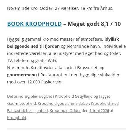
Norsminde Kro, Odder, 27 værelser. 18 km fra Århus.
BOOK KROOPHOLD
– Meget godt 8,1 / 10
Hyggelig gammel kro med masser af atmosfære,
idyllisk
beliggende ned til fjorden
og Norsminde havn. Individuelle
indrettede værelser, alle udstyret med eget bad og toilet,
TV, telefon og gratis WiFi.
Norsminde Kro tilbyder a la carte i Brasseriet, og
gourmetmenu
i Restauranten i den hyggelige vinkælder,
med over 12.000 flasker vin.
Dette indlæg blev udgivet i
Kroophold Østjylland
og tagget
Gourmetophold
,
Kroophold gode anmeldelser
,
Kroophold med
Fantastisk beliggenhed
,
Kroophold Odder
den
1. juni 2026
af
Kroophold
.