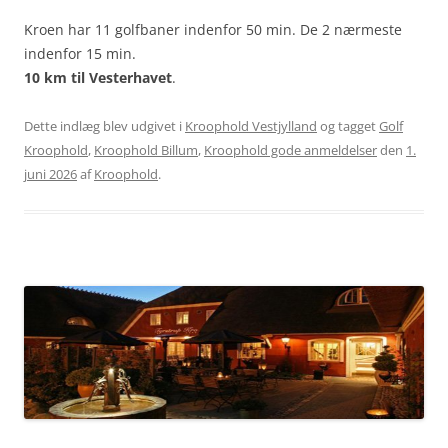
Kroen har 11 golfbaner indenfor 50 min. De 2 nærmeste
indenfor 15 min.
10 km til Vesterhavet
.
Dette indlæg blev udgivet i
Kroophold Vestjylland
og tagget
Golf
Kroophold
,
Kroophold Billum
,
Kroophold gode anmeldelser
den
1.
juni 2026
af
Kroophold
.