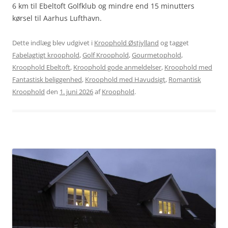
6 km til Ebeltoft Golfklub og mindre end 15 minutters
kørsel til Aarhus Lufthavn.
Dette indlæg blev udgivet i
Kroophold Østjylland
og tagget
Fabelagtigt kroophold
,
Golf Kroophold
,
Gourmetophold
,
Kroophold Ebeltoft
,
Kroophold gode anmeldelser
,
Kroophold med
Fantastisk beliggenhed
,
Kroophold med Havudsigt
,
Romantisk
Kroophold
den
1. juni 2026
af
Kroophold
.