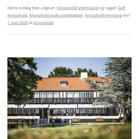
Dette indlæg blev udgivet i
Kroophold Vestjylland
og tagget
Golf
Kroophold
,
Kroophold gode anmeldelser
,
Kroophold Hovborg
den
1. juni 2026
af
Kroophold
.