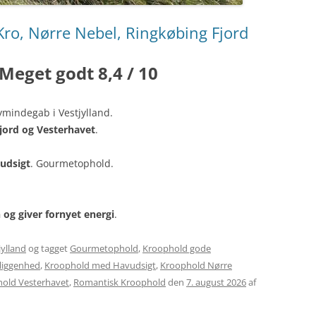
o, Nørre Nebel, Ringkøbing Fjord
Meget godt 8,4 / 10
mindegab i Vestjylland.
jord og Vesterhavet
.
udsigt
. Gourmetophold.
 og giver fornyet energi
.
ylland
og tagget
Gourmetophold
,
Kroophold gode
liggenhed
,
Kroophold med Havudsigt
,
Kroophold Nørre
old Vesterhavet
,
Romantisk Kroophold
den
7. august 2026
af