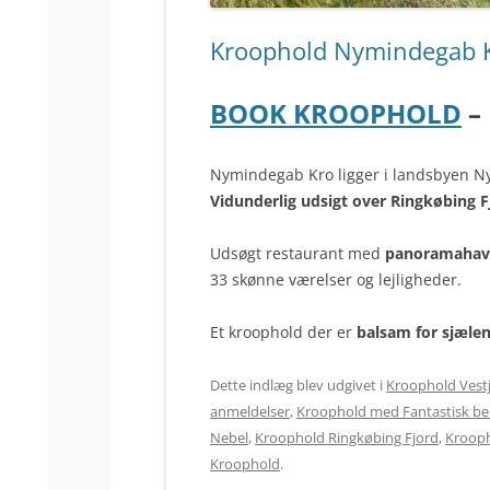
Kroophold Nymindegab Kr
BOOK KROOPHOLD
– 
Nymindegab Kro ligger i landsbyen Ny
Vidunderlig udsigt over Ringkøbing F
Udsøgt restaurant med
panoramahav
33 skønne værelser og lejligheder.
Et kroophold der er
balsam for sjælen
Dette indlæg blev udgivet i
Kroophold Vestj
anmeldelser
,
Kroophold med Fantastisk be
Nebel
,
Kroophold Ringkøbing Fjord
,
Krooph
Kroophold
.