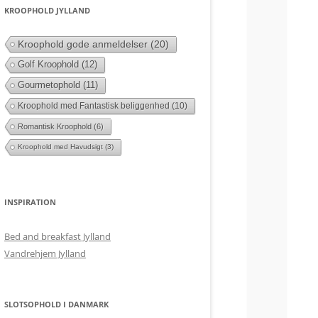
KROOPHOLD JYLLAND
Kroophold gode anmeldelser
(20)
Golf Kroophold
(12)
Gourmetophold
(11)
Kroophold med Fantastisk beliggenhed
(10)
Romantisk Kroophold
(6)
Kroophold med Havudsigt
(3)
INSPIRATION
Bed and breakfast Jylland
Vandrehjem Jylland
SLOTSOPHOLD I DANMARK