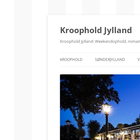
Hop
til
indhold
Kroophold Jylland
Kroophold Jylland: Weekendophold, roman
KROOPHOLD
SØNDERJYLLAND
V